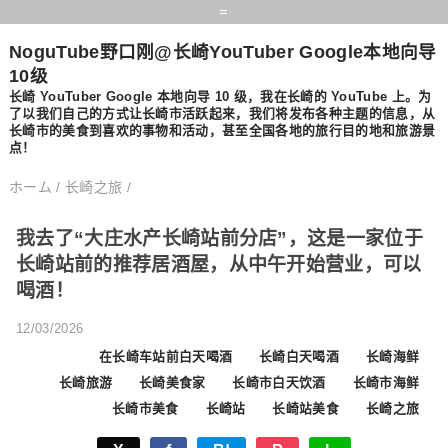
=
NoguTube野口刚@长崎YouTuber Google本地向导
10级
长崎 YouTuber Google 本地向导 10 级，我在长崎的 YouTube 上。为
了以我们自己的方式让长崎市活跃起来，我们将发布各种主题的信息，从
长崎市的美食到喜欢的事物和活动，甚至全国各地的旅行目的地和旅游景
点！
ホーム
/
长崎之旅
/
我去了“大庄水产长崎站前分店”，这是一家位于
长崎站前的推荐居酒屋，从中午开始营业，可以
喝酒！
12/03/2026
在长崎车站前白天喝酒
长崎白天喝酒
长崎海鲜
长崎旅游
长崎美食家
长崎市白天饮酒
长崎市海鲜
长崎市美食
长崎站
长崎站美食
长崎之旅