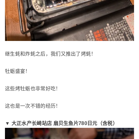
继生蚝和炸蚝之后，我们又推出了烤蚝！
牡蛎盛宴！
这些烤牡蛎也非常好吃！
这也是一次不错的经历！
▼ 大正水产长崎站店 扇贝生鱼片
780日元（含税）