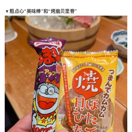
▼粗点心“美味棒”和“烤扇贝里脊”