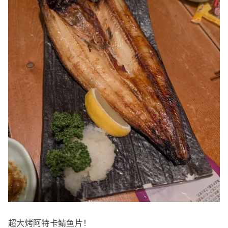
超大烤阿特卡鲭鱼片！