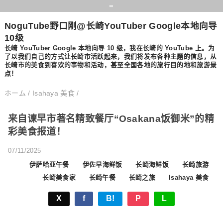
=
NoguTube野口刚@长崎YouTuber Google本地向导
10级
长崎 YouTuber Google 本地向导 10 级，我在长崎的 YouTube 上。为
了以我们自己的方式让长崎市活跃起来，我们将发布各种主题的信息，从
长崎市的美食到喜欢的事物和活动，甚至全国各地的旅行目的地和旅游景
点！
ホーム
/
Isahaya 美食
/
来自谏早市著名精致餐厅“Osakana饭御米”的精
彩美食报道！
07/11/2025
伊萨哈亚午餐
伊佐早海鲜饭
长崎海鲜饭
长崎旅游
长崎美食家
长崎午餐
长崎之旅
Isahaya 美食
X
f
B!
P
L