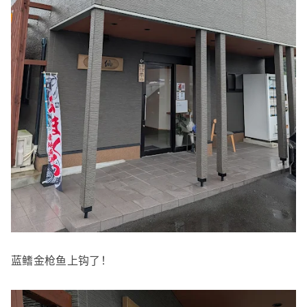
蓝鳍金枪鱼上钩了！