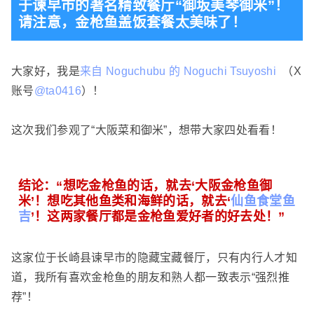
于谏早市的著名精致餐厅“御坂美琴御米”！
请注意，金枪鱼盖饭套餐太美味了！
大家好，我是
来自 Noguchubu 的 Noguchi Tsuyoshi
（X
账号
@ta0416
）！
这次我们参观了“大阪菜和御米”，想带大家四处看看！
结论：“想吃金枪鱼的话，就去‘大阪金枪鱼御
米’！想吃其他鱼类和海鲜的话，就去‘
仙鱼食堂鱼
吉
’！这两家餐厅都是金枪鱼爱好者的好去处！”
这家位于长崎县谏早市的隐藏宝藏餐厅，只有内行人才知
道，我所有喜欢金枪鱼的朋友和熟人都一致表示“强烈推
荐”！