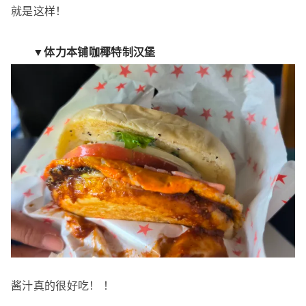
就是这样！
▼体力本铺咖椰特制汉堡
酱汁真的很好吃！ ！