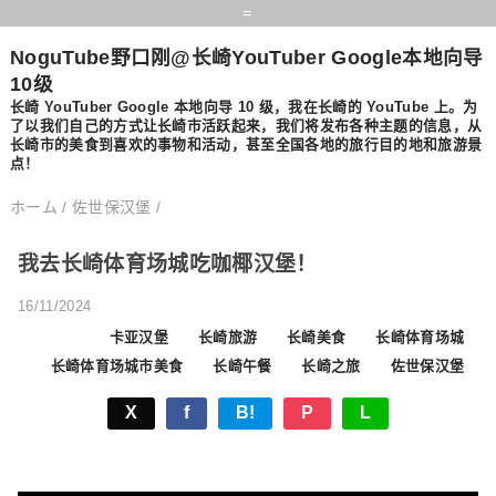
=
NoguTube野口刚@长崎YouTuber Google本地向导
10级
长崎 YouTuber Google 本地向导 10 级，我在长崎的 YouTube 上。为
了以我们自己的方式让长崎市活跃起来，我们将发布各种主题的信息，从
长崎市的美食到喜欢的事物和活动，甚至全国各地的旅行目的地和旅游景
点！
ホーム
/
佐世保汉堡
/
我去长崎体育场城吃咖椰汉堡！
16/11/2024
卡亚汉堡
长崎旅游
长崎美食
长崎体育场城
长崎体育场城市美食
长崎午餐
长崎之旅
佐世保汉堡
X
f
B!
P
L