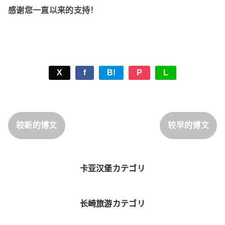
感谢您一直以来的支持！
X
f
B!
P
L
较新的博文
较早的博文
卡亚汉堡カテゴリ
长崎旅游カテゴリ