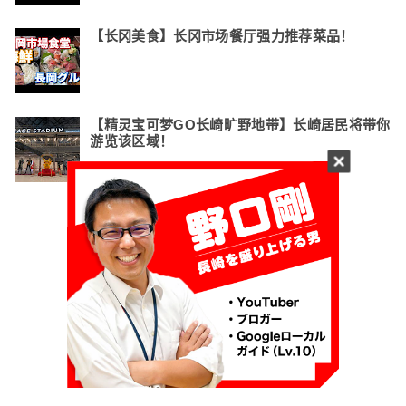
【长冈美食】长冈市场餐厅强力推荐菜品！
【精灵宝可梦GO长崎旷野地带】长崎居民将带你
游览该区域！