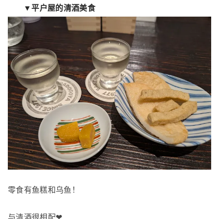
▼平户屋的清酒美食
零食有鱼糕和乌鱼！
与清酒很相配❤