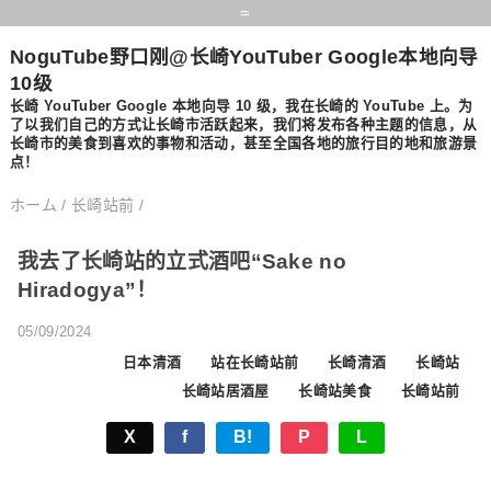
=
NoguTube野口刚@长崎YouTuber Google本地向导
10级
长崎 YouTuber Google 本地向导 10 级，我在长崎的 YouTube 上。为
了以我们自己的方式让长崎市活跃起来，我们将发布各种主题的信息，从
长崎市的美食到喜欢的事物和活动，甚至全国各地的旅行目的地和旅游景
点！
ホーム
/
长崎站前
/
我去了长崎站的立式酒吧“Sake no
Hiradogya”！
05/09/2024
日本清酒
站在长崎站前
长崎清酒
长崎站
长崎站居酒屋
长崎站美食
长崎站前
X
f
B!
P
L