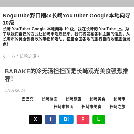
=
NoguTube野口刚@长崎YouTuber Google本地向导
10级
长崎 YouTuber Google 本地向导 10 级，我在长崎的 YouTube 上。为
了以我们自己的方式让长崎市活跃起来，我们将发布各种主题的信息，从
长崎市的美食到喜欢的事物和活动，甚至全国各地的旅行目的地和旅游景
点！
ホーム
/
长崎之旅
/
BABAKE的冷无汤担担面是长崎观光美食强烈推
荐！
17/07/2024
巴巴克
长崎拉面
长崎旅游
长崎美食
长崎市
长崎市拉面
长崎市美食
长崎之旅
X
f
B!
P
L