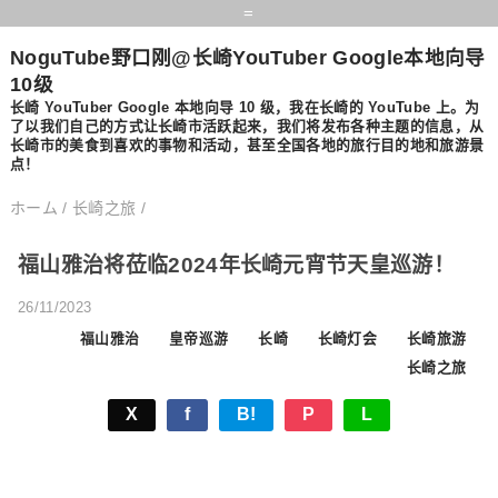
=
NoguTube野口刚@长崎YouTuber Google本地向导
10级
长崎 YouTuber Google 本地向导 10 级，我在长崎的 YouTube 上。为
了以我们自己的方式让长崎市活跃起来，我们将发布各种主题的信息，从
长崎市的美食到喜欢的事物和活动，甚至全国各地的旅行目的地和旅游景
点！
ホーム
/
长崎之旅
/
福山雅治将莅临2024年长崎元宵节天皇巡游！
26/11/2023
福山雅治
皇帝巡游
长崎
长崎灯会
长崎旅游
长崎之旅
X
f
B!
P
L