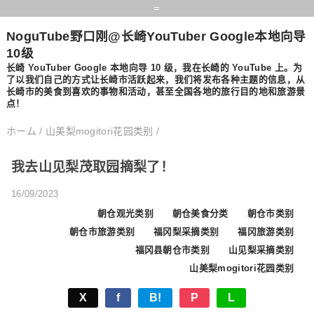
=
NoguTube野口刚@长崎YouTuber Google本地向导
10级
长崎 YouTuber Google 本地向导 10 级，我在长崎的 YouTube 上。为
了以我们自己的方式让长崎市活跃起来，我们将发布各种主题的信息，从
长崎市的美食到喜欢的事物和活动，甚至全国各地的旅行目的地和旅游景
点！
ホーム
/
山美梨mogitori花园类别
/
我去山见梨茂取园摘梨了！
16/09/2023
朝仓观光类别
朝仓美食分类
朝仓市类别
朝仓市旅游类别
福冈梨采摘类别
福冈旅游类别
福冈县朝仓市类别
山见梨采摘类别
山美梨mogitori花园类别
X
f
B!
P
L