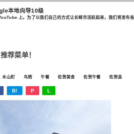
ogle本地向导10级
我在长崎的 YouTube 上。为了以我们自己的方式让长崎市活跃起来，我
的推荐菜单！
木山町
鸟栖
午餐
佐贺美食
佐贺午餐
佐贺县
B!
P
L