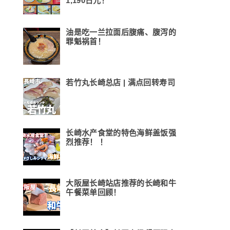
1,190日元！
油是吃一兰拉面后腹痛、腹泻的
罪魁祸首！
若竹丸长崎总店 | 满点回转寿司
长崎水产食堂的特色海鲜盖饭强
烈推荐！ ！
大阪屋长崎站店推荐的长崎和牛
午餐菜单回顾！