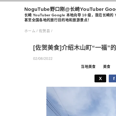
NoguTube野口刚@长崎YouTuber Go
长崎 YouTuber Google 本地向导 10 级，
甚至全国各地的旅行目的地和旅游景点！
ホーム
/
佐贺县
/
[佐贺美食]介绍木山町“一福”
02/08/2022
当地美食
美食
X
f