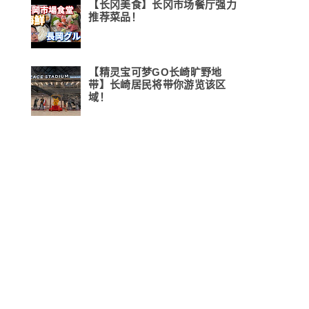
【长冈美食】长冈市场餐厅强力
推荐菜品！
【精灵宝可梦GO长崎旷野地
带】长崎居民将带你游览该区
域！