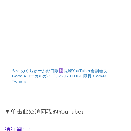
See のぐちゅーぶ野口剛
長崎YouTuber会副会長
Googleローカルガイドレベル10 UGC隊長's other
Tweets
▼单击此处访问我的YouTube↓
请订阅！
！