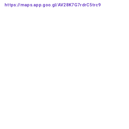
https://maps.app.goo.gl/AV28K7G7rdrC5trc9