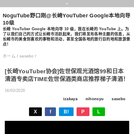
=
NoguTube野口刚@长崎YouTuber Google本地向导
10级
长崎 YouTuber Google 本地向导 10 级，我在长崎的 YouTube 上。为
了以我们自己的方式让长崎市活跃起来，我们将发布各种主题的信息，从
长崎市的美食到喜欢的事物和活动，甚至全国各地的旅行目的地和旅游景
点！
ホーム
/
sasebo
/
[长崎YouTuber协会]佐世保观光酒馆99和日本
清酒专卖店TIME佐世保酒类商店推荐梯子清酒！
16/03/2020
izakaya
nihonsyu
sasebo
X
f
B!
P
L