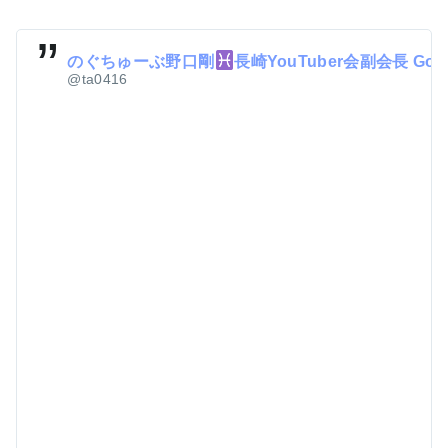
のぐちゅーぶ野口剛
長崎YouTuber会副会長 Goo
@ta0416