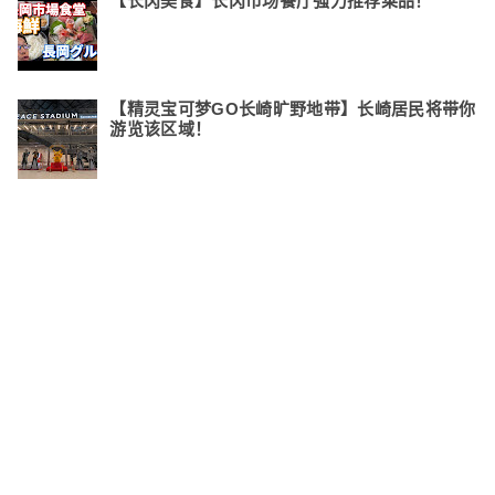
【长冈美食】长冈市场餐厅强力推荐菜品！
【精灵宝可梦GO长崎旷野地带】长崎居民将带你
游览该区域！