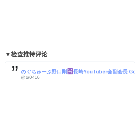
▼检查推特评论
のぐちゅーぶ野口剛
長崎YouTuber会副会長 Goo
@ta0416