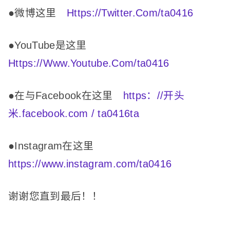
●微博这里
Https://Twitter.Com/ta0416
●YouTube是这里
Https://Www.Youtube.Com/ta0416
●在与Facebook在这里
https：//开头
米.facebook.com / ta0416ta
●Instagram在这里
https://www.instagram.com/ta0416
谢谢您直到最后！
！