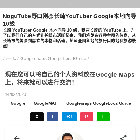
=
NoguTube野口刚@长崎YouTuber Google本地向导
10级
长崎 YouTuber Google 本地向导 10 级，我在长崎的 YouTube 上。为
了以我们自己的方式让长崎市活跃起来，我们将发布各种主题的信息，从
长崎市的美食到喜欢的事物和活动，甚至全国各地的旅行目的地和旅游景
点！
ホーム
/
Googlemaps GoogleLocalGuide
/
现在您可以将自己的个人资料放在Google Maps
上，将来就可以进行交流！
14/02/2020
Google
GoogleMAP
Googlemaps GoogleLocalGuide
X
f
B!
P
L