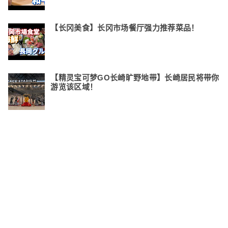
【长冈美食】长冈市场餐厅强力推荐菜品！
【精灵宝可梦GO长崎旷野地带】长崎居民将带你
游览该区域！