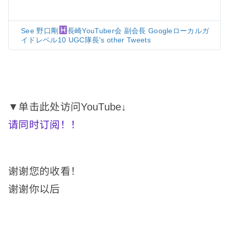
See 野口剛
長崎YouTuber会 副会長 Googleローカルガ
イドレベル10 UGC隊長's other Tweets
▼单击此处访问YouTube↓
请同时订阅！
！
谢谢您的收看！
谢谢你以后