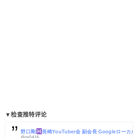
▼检查推特评论
野口剛
長崎YouTuber会 副会長 Googleローカルガ
@ta0416