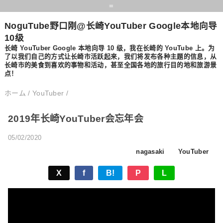
=
NoguTube野口刚@长崎YouTuber Google本地向导
10级
长崎 YouTuber Google 本地向导 10 级，我在长崎的 YouTube 上。为
了以我们自己的方式让长崎市活跃起来，我们将发布各种主题的信息，从
长崎市的美食到喜欢的事物和活动，甚至全国各地的旅行目的地和旅游景
点！
ホーム
/
YouTuber
/
2019年长崎YouTuber会忘年会
05/02/2020
nagasaki
YouTuber
X
f
B!
P
L