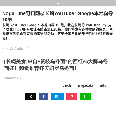
=
NoguTube野口刚@长崎YouTuber Google本地向导
10级
长崎 YouTuber Google 本地向导 10 级，我在长崎的 YouTube 上。为
了以我们自己的方式让长崎市活跃起来，我们将发布各种主题的信息，从
长崎市的美食到喜欢的事物和活动，甚至全国各地的旅行目的地和旅游景
点！
ホーム
/
udon
/
[长崎美食]来自“赞岐乌冬面”的西红柿大蒜乌冬
面好！超级推荐虾天妇罗乌冬面！
29/09/2019
lunch
nagasaki
udon
X
f
B!
P
L