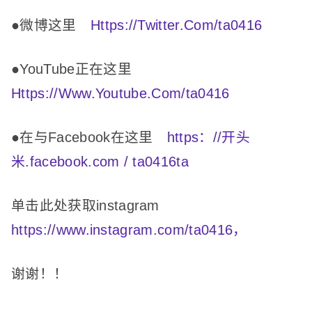
●微博这里
Https://Twitter.Com/ta0416
●YouTube正在这里
Https://Www.Youtube.Com/ta0416
●在与Facebook在这里
https：//开头
米.facebook.com / ta0416ta
单击此处获取instagram
https://www.instagram.com/ta0416，
谢谢！
！