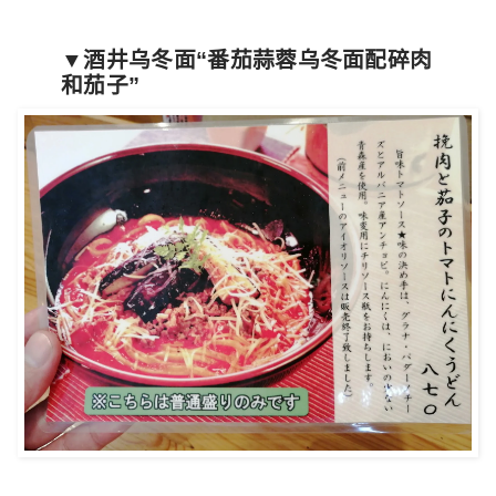
▼酒井乌冬面“番茄蒜蓉乌冬面配碎肉
和茄子”