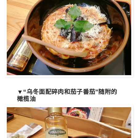
▼“乌冬面配碎肉和茄子番茄”随附的
橄榄油