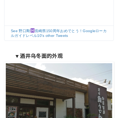
See 野口剛
長崎県150周年おめでとう！Googleローカ
ルガイドレベル10's other Tweets
▼酒井乌冬面的外观