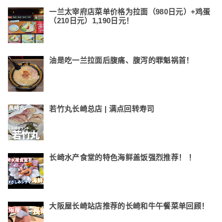
一兰太宰府店菜单价格为拉面（980日元）+鸡蛋
（210日元）1,190日元！
油是吃一兰拉面后腹痛、腹泻的罪魁祸首！
若竹丸长崎总店 | 满点回转寿司
长崎水产食堂的特色海鲜盖饭强烈推荐！ ！
大阪屋长崎站店推荐的长崎和牛午餐菜单回顾！