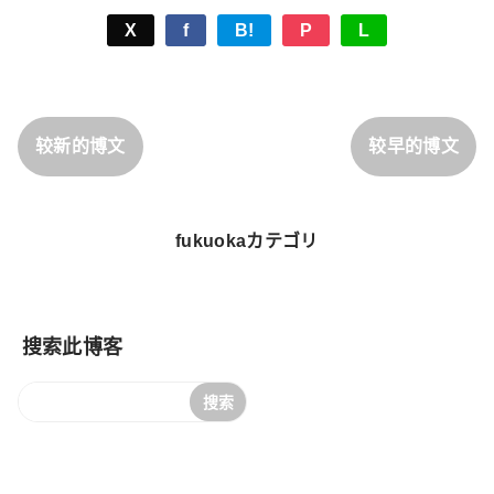
X
f
B!
P
L
较新的博文
较早的博文
fukuokaカテゴリ
搜索此博客