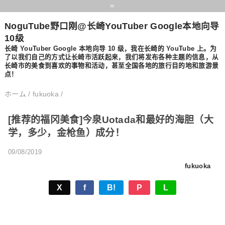
=
NoguTube野口刚@长崎YouTuber Google本地向导
10级
长崎 YouTuber Google 本地向导 10 级，我在长崎的 YouTube 上。为
了以我们自己的方式让长崎市活跃起来，我们将发布各种主题的信息，从
长崎市的美食到喜欢的事物和活动，甚至全国各地的旅行目的地和旅游景
点！
ホーム
/
fukuoka
/
[推荐的福冈美食]今泉Uotada和最好的海胆（大
学，多少，金枪鱼）成分！
09/08/2019
fukuoka
X
f
B!
P
L